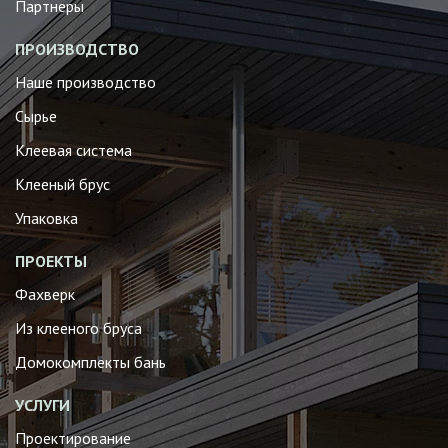
Партнеры
ПРОИЗВОДСТВО
Наше производство
Сырье
Клеевая система
Клееный брус
Упаковка
ПРОЕКТЫ
Фахверк
Из клееного бруса
Домокомплекты бань
УСЛУГИ
Проектирование