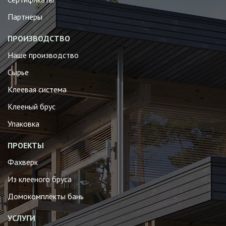
Партнеры
ПРОИЗВОДСТВО
Наше производство
Сырье
Клеевая система
Клееный брус
Упаковка
ПРОЕКТЫ
Фахверк
Из клееного бруса
Домокомплекты бань
УСЛУГИ