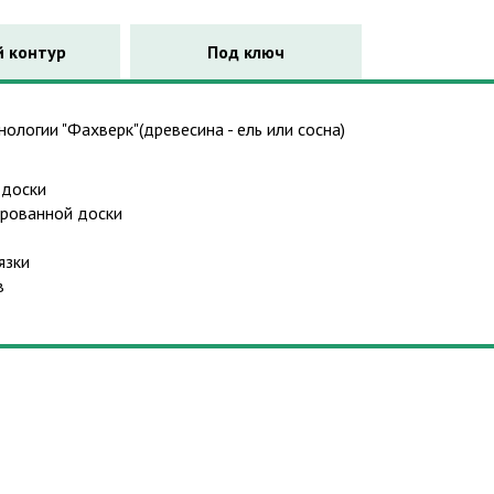
 контур
Под ключ
ологии "Фахверк"(древесина - ель или сосна)
 доски
брованной доски
язки
в