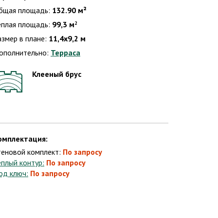
бщая площадь:
132.90 м²
еплая площадь:
99,3 м
2
азмер в плане:
11,4х9,2 м
ополнительно:
Терраса
Клееный брус
омплектация:
теновой комплект:
По запросу
еплый контур:
По запросу
од ключ:
По запросу