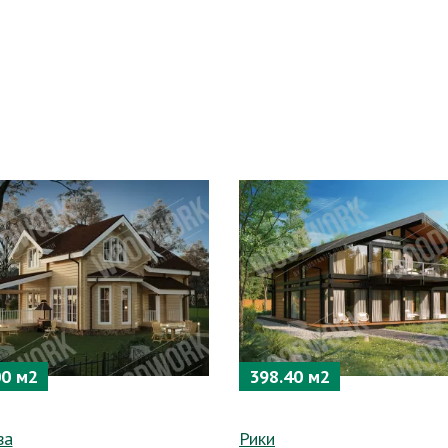
00 м2
398.40 м2
ва
Рики