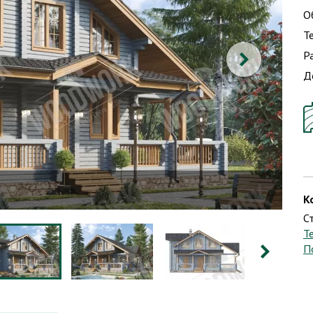
О
Т
Р
Д
К
С
Т
П