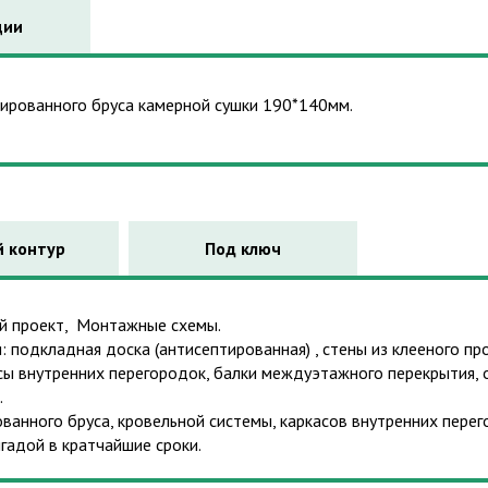
ции
лированного бруса камерной сушки 190*140мм.
 контур
Под ключ
ый проект, Монтажные схемы.
 подкладная доска (антисептированная) , стены из клееного п
асы внутренних перегородок, балки междуэтажного перекрытия, о
.
анного бруса, кровельной системы, каркасов внутренних перег
адой в кратчайшие сроки.