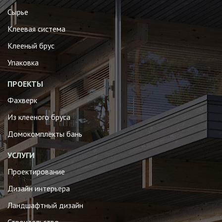
Сырье
Клеевая система
Клееный брус
Упаковка
ПРОЕКТЫ
Фахверк
Из клееного бруса
Домокомплекты бань
УСЛУГИ
Проектирование
Дизайн интерьера
Ландшафтный дизайн