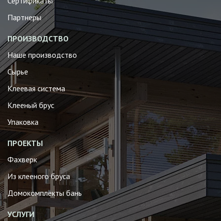
Сертификаты
Партнеры
ПРОИЗВОДСТВО
Наше производство
Сырье
Клеевая система
Клееный брус
Упаковка
ПРОЕКТЫ
Фахверк
Из клееного бруса
Домокомплекты бань
УСЛУГИ