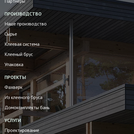
Партнеры
ПРОИЗВОДСТВО
Наше производство
Сырье
Клеевая система
Клееный брус
Упаковка
ПРОЕКТЫ
Фахверк
Из клееного бруса
Домокомплекты бань
УСЛУГИ
Проектирование