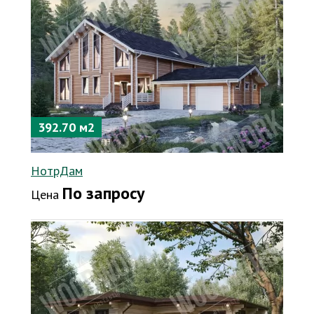
392.70 м2
НотрДам
По запросу
Цена